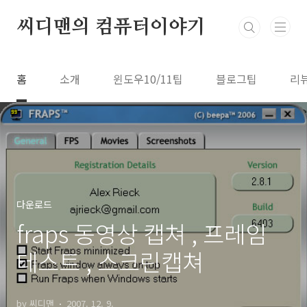
본문 바로가기
씨디맨의 컴퓨터이야기
홈
소개
윈도우10/11팁
블로그팁
리
다운로드
fraps 동영상 캡쳐 , 프레임
테스트 , 스크린캡쳐
by 씨디맨
2007. 12. 9.