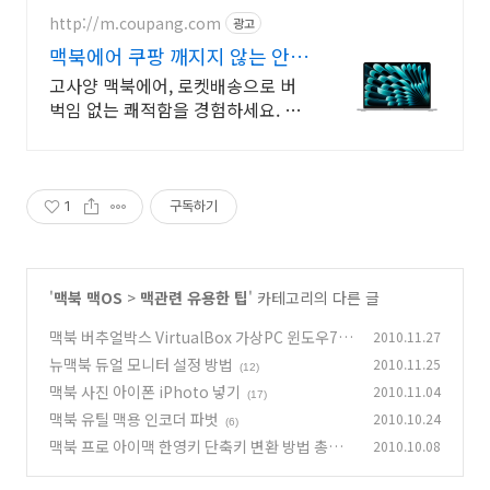
http://m.coupang.com
광고
맥북에어 쿠팡 깨지지 않는 안전
한 배송
고사양 맥북에어, 로켓배송으로 버
벅임 없는 쾌적함을 경험하세요. 끊
김 없는 작업 환경! 파워풀한 노트
북, 쿠팡에서 만나보세요.
1
구독하기
'
맥북 맥OS
>
맥관련 유용한 팁
' 카테고리의 다른 글
맥북 버추얼박스 VirtualBox 가상PC 윈도우7
2010.11.27
윈도우XP 설치
뉴맥북 듀얼 모니터 설정 방법
2010.11.25
(12)
(12)
맥북 사진 아이폰 iPhoto 넣기
2010.11.04
(17)
맥북 유틸 맥용 인코더 파벗
2010.10.24
(6)
맥북 프로 아이맥 한영키 단축키 변환 방법 총정
2010.10.08
리
(34)