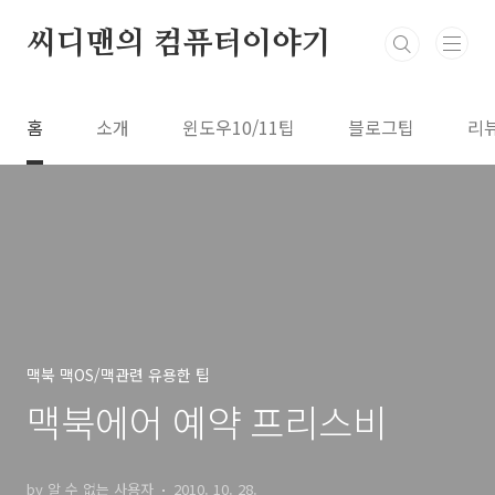
본문 바로가기
씨디맨의 컴퓨터이야기
홈
소개
윈도우10/11팁
블로그팁
리
맥북 맥OS/맥관련 유용한 팁
맥북에어 예약 프리스비
by 알 수 없는 사용자
2010. 10. 28.