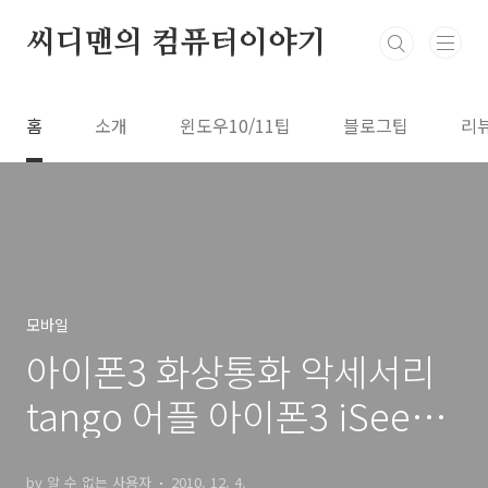
본문 바로가기
씨디맨의 컴퓨터이야기
홈
소개
윈도우10/11팁
블로그팁
리
모바일
아이폰3 화상통화 악세서리
tango 어플 아이폰3 iSeeU
있으면 화상통화 가능
by 알 수 없는 사용자
2010. 12. 4.