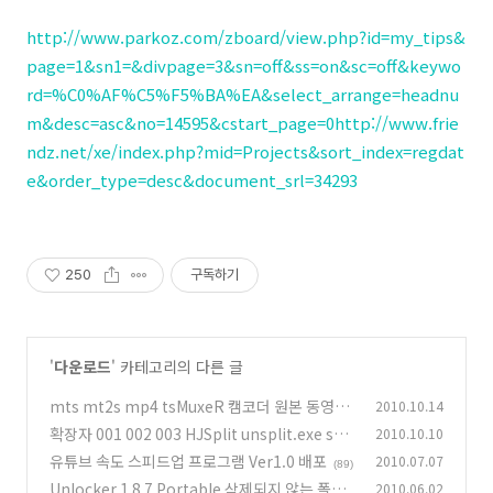
http://www.parkoz.com/zboard/view.php?id=my_tips&
page=1&sn1=&divpage=3&sn=off&ss=on&sc=off&keywo
rd=%C0%AF%C5%F5%BA%EA&select_arrange=headnu
m&desc=asc&no=14595&cstart_page=0
http://www.frie
ndz.net/xe/index.php?mid=Projects&sort_index=regdat
e&order_type=desc&document_srl=34293
250
구독하기
'
다운로드
' 카테고리의 다른 글
mts mt2s mp4 tsMuxeR 캠코더 원본 동영상
2010.10.14
분할 무손실 편집 변환 파일 자르기
확장자 001 002 003 HJSplit unsplit.exe spli
2010.10.10
(33)
t.exe 파일 분할 파일 병합
유튜브 속도 스피드업 프로그램 Ver1.0 배포
2010.07.07
(14)
(89)
Unlocker 1.8.7 Portable 삭제되지 않는 폴더
2010.06.02