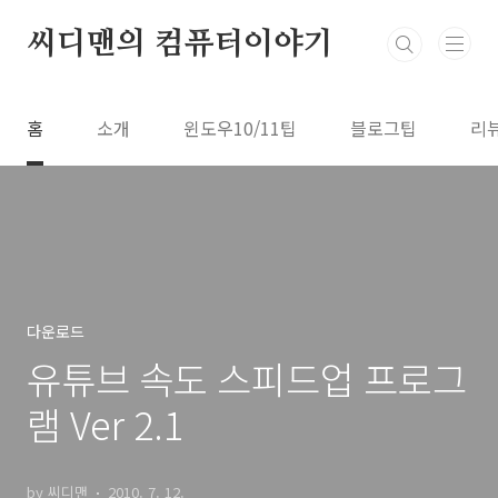
본문 바로가기
씨디맨의 컴퓨터이야기
홈
소개
윈도우10/11팁
블로그팁
리
다운로드
유튜브 속도 스피드업 프로그
램 Ver 2.1
by 씨디맨
2010. 7. 12.