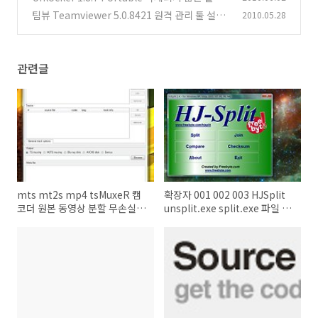
파일 삭제(무설치)
팀뷰 Teamviewer 5.0.8421 원격 관리 툴 설명
2010.05.28
(47)
다운로드
(106)
관련글
mts mt2s mp4 tsMuxeR 캠
확장자 001 002 003 HJSplit
코더 원본 동영상 분할 무손실
unsplit.exe split.exe 파일 분
편집 변환 파일 자르기
할 파일 병합