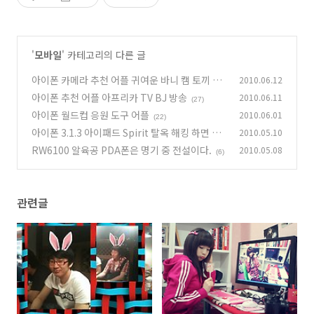
'
모바일
' 카테고리의 다른 글
아이폰 카메라 추천 어플 귀여운 바니 캠 토끼 캠
2010.06.12
아이폰 추천 어플 아프리카 TV BJ 방송
2010.06.11
(27)
(27)
아이폰 월드컵 응원 도구 어플
2010.06.01
(22)
아이폰 3.1.3 아이패드 Spirit 탈옥 해킹 하면 안
2010.05.10
되는 이유
RW6100 알육공 PDA폰은 명기 중 전설이다.
2010.05.08
(33)
(6)
관련글