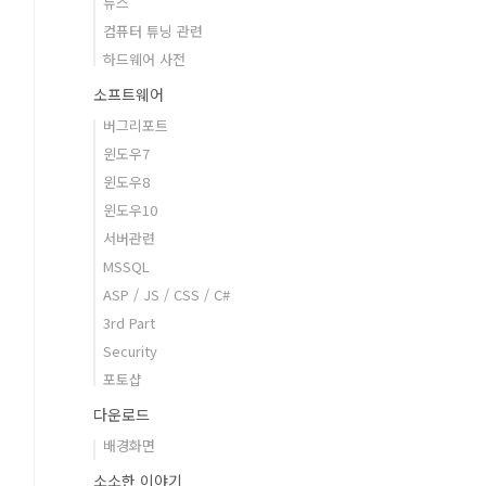
뉴스
컴퓨터 튜닝 관련
하드웨어 사전
소프트웨어
버그리포트
윈도우7
윈도우8
윈도우10
서버관련
MSSQL
ASP / JS / CSS / C#
3rd Part
Security
포토샵
다운로드
배경화면
소소한 이야기