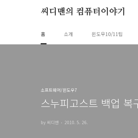
본문 바로가기
씨디맨의 컴퓨터이야기
홈
소개
윈도우10/11팁
소프트웨어/윈도우7
스누피고스트 백업 복구 윈도
by 씨디맨
2010. 5. 26.