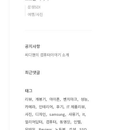
삼성SDI
여행/사진
공지사항
씨디맨의 컴퓨터이야기 소개
최근댓글
태그
리뷰
개봉기
아이폰
벤치마크
성능
카메라
인테리어
후기
IT 제품리뷰
사진
디자인
samsung
사용기
It
얼리어답터
컴퓨터
동영상
인텔
모바일
Review
노트북
삼성
SSD