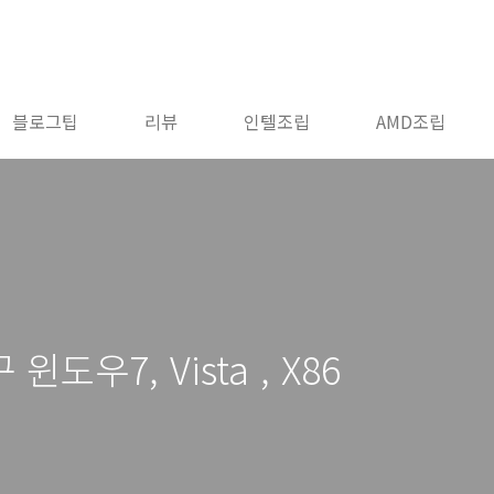
블로그팁
리뷰
인텔조립
AMD조립
우7, Vista , X86