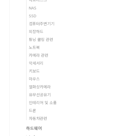
NAS
SSD
컴퓨터주변기기
외장하드
튜닝 쿨링 관련
노트북
카메라 관련
악세서리
키보드
마우스
열화상카메라
유무선공유기
인테리어 및 소품
드론
자동차관련
하드웨어