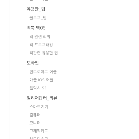
유용한_팁
블로그_팁
맥북 맥OS
맥 관련 리뷰
맥 프로그래밍
맥관련 유용한 팁
모바일
안드로이드 어플
애플 iOS 어플
갤럭시 S3
얼리어답터_리뷰
스마트기기
컴퓨터
모니터
그래픽카드
하드디스크