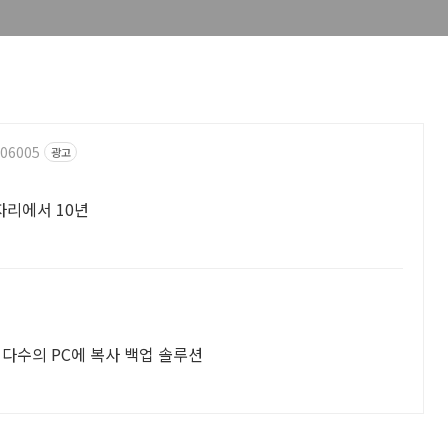
606005
광고
한자리에서 10년
PC의 이미지(OS 등)를 만들어서 네트워크로 다수의 PC에 복사 백업 솔루션