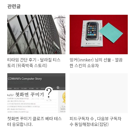
관련글
티타임 간단 후기 - 달라질 티스
잉커(innker) 님의 선물 - 깔끔
토리 (뒤죽박죽 스토리)
한 스킨의 소유자
첫화면 꾸미기 클로즈 베타 테스
피드구독자 수 , 다음뷰 구독자
터 응모합니다.
수 동일해졌네요(잡담)