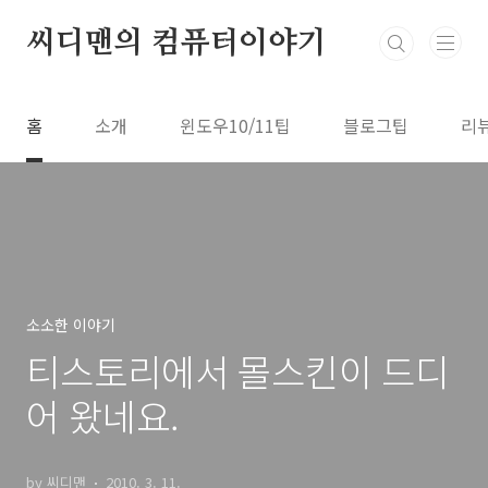
본문 바로가기
씨디맨의 컴퓨터이야기
홈
소개
윈도우10/11팁
블로그팁
리
소소한 이야기
티스토리에서 몰스킨이 드디
어 왔네요.
by 씨디맨
2010. 3. 11.