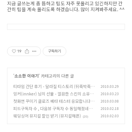
지금 글쓰는게 좀 뜸하고 팁도 자주 못올리고 있긴하지만 간
간히 팁을 계속 올리도록 하겠습니다. 많이 지켜봐주세요. ^^
19
구독하기
'
소소한 이야기
' 카테고리의 다른 글
티타임 간단 후기 - 달라질 티스토리 (뒤죽박죽
2010.03.29
스토리)
잉커(innker) 님의 선물 - 깔끔한 스킨의 소유자
2010.03.23
(46)
첫화면 꾸미기 클로즈 베타 테스터 응모합니다.
2010.03.08
(10)
피드구독자 수 , 다음뷰 구독자 수 동일해졌네요
2010.02.18
(27)
(잡담)
웨딩싱어 뮤지컬 할인 받기 (뮤지컬해픈)
2010.02.03
(12)
(20)