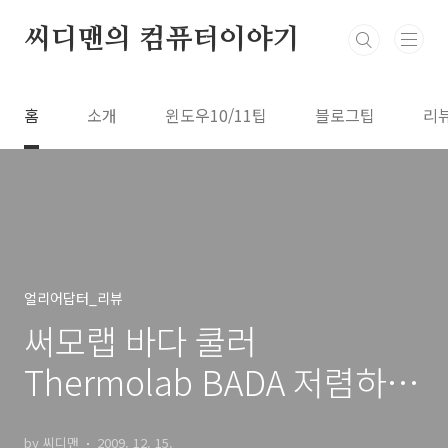
본문 바로가기
씨디맨의 컴퓨터이야기
홈
소개
윈도우10/11팁
블로그팁
리
얼리어답터_리뷰
써모랩 바다 쿨러
Thermolab BADA 저렴하고
성능 좋은 CPU 쿨러 추천 리
by 씨디맨
2009. 12. 15.