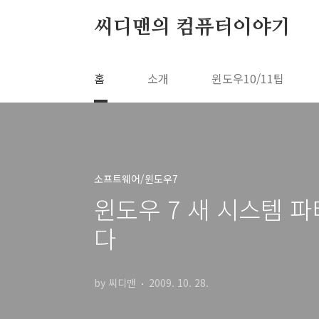
본문 바로가기
씨디맨의 컴퓨터이야기
홈
소개
윈도우10/11팁
소프트웨어/윈도우7
윈도우 7 새 시스템 
다
by 씨디맨
2009. 10. 28.