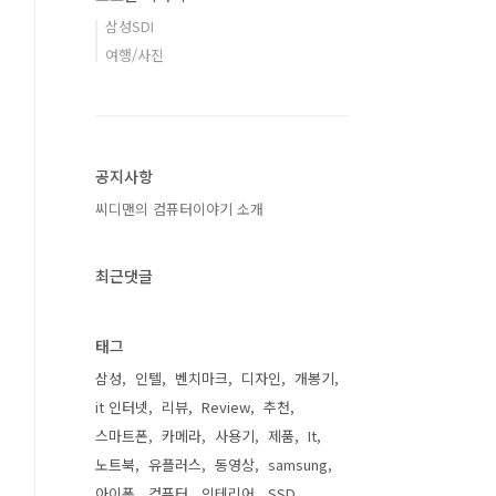
삼성SDI
여행/사진
공지사항
씨디맨의 컴퓨터이야기 소개
최근댓글
태그
삼성
인텔
벤치마크
디자인
개봉기
it 인터넷
리뷰
Review
추천
스마트폰
카메라
사용기
제품
It
노트북
유플러스
동영상
samsung
아이폰
컴퓨터
인테리어
SSD