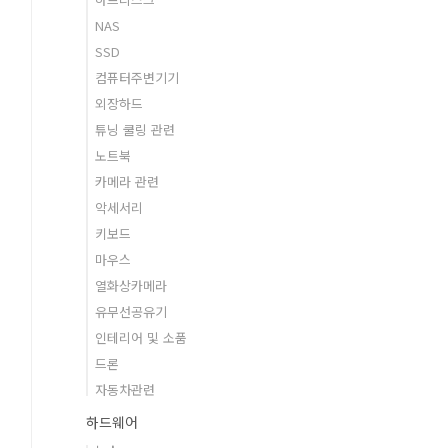
NAS
SSD
컴퓨터주변기기
외장하드
튜닝 쿨링 관련
노트북
카메라 관련
악세서리
키보드
마우스
열화상카메라
유무선공유기
인테리어 및 소품
드론
자동차관련
하드웨어