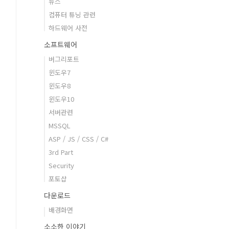
뉴스
컴퓨터 튜닝 관련
하드웨어 사전
소프트웨어
버그리포트
윈도우7
윈도우8
윈도우10
서버관련
MSSQL
ASP / JS / CSS / C#
3rd Part
Security
포토샵
다운로드
배경화면
소소한 이야기