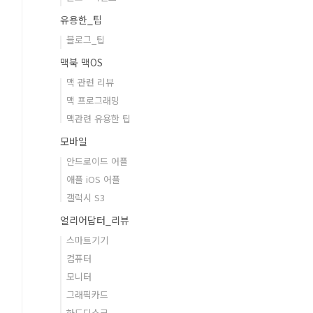
유용한_팁
블로그_팁
맥북 맥OS
맥 관련 리뷰
맥 프로그래밍
맥관련 유용한 팁
모바일
안드로이드 어플
애플 iOS 어플
갤럭시 S3
얼리어답터_리뷰
스마트기기
컴퓨터
모니터
그래픽카드
하드디스크