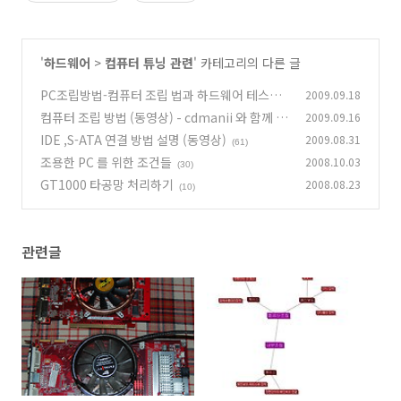
'
하드웨어
>
컴퓨터 튜닝 관련
' 카테고리의 다른 글
PC조립방법-컴퓨터 조립 법과 하드웨어 테스트
2009.09.18
컴퓨터 조립 방법 (동영상) - cdmanii 와 함께 배
2009.09.16
(93)
워봅시다.
IDE ,S-ATA 연결 방법 설명 (동영상)
2009.08.31
(143)
(61)
조용한 PC 를 위한 조건들
2008.10.03
(30)
GT1000 타공망 처리하기
2008.08.23
(10)
관련글