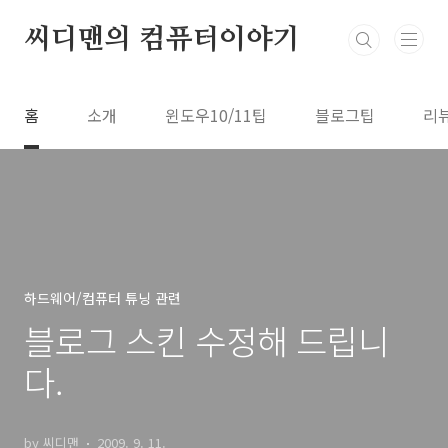
본문 바로가기
씨디맨의 컴퓨터이야기
홈
소개
윈도우10/11팁
블로그팁
리
하드웨어/컴퓨터 튜닝 관련
블로그 스킨 수정해 드립니
다.
by 씨디맨
2009. 9. 11.